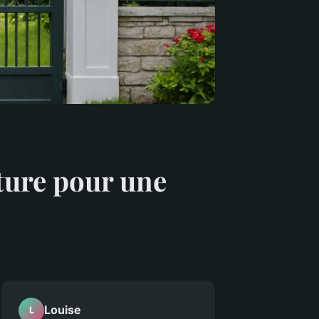
ture pour une
Louise
L