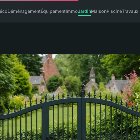
éco
Déménagement
Équipement
Immo
Jardin
Maison
Piscine
Travaux