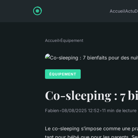
Accueil
Actu
D
Accueil
›
Équipement
ÉQUIPEMENT
Co-sleeping : 7 b
Fabien
•
08/08/2025 12:52
•
11 min de lecture
Le co-sleeping s’impose comme une prati
tant pour bébé que pour les parents. Ses