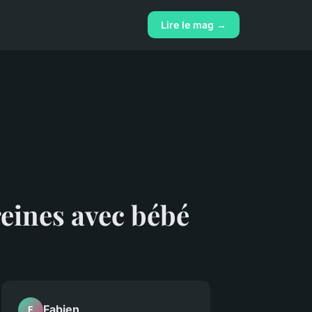
Lire le mag →
reines avec bébé
Fabien
F