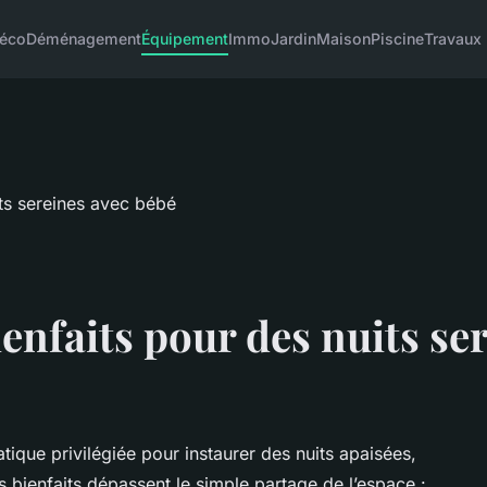
éco
Déménagement
Équipement
Immo
Jardin
Maison
Piscine
Travaux
ienfaits pour des nuits se
que privilégiée pour instaurer des nuits apaisées,
 bienfaits dépassent le simple partage de l’espace :