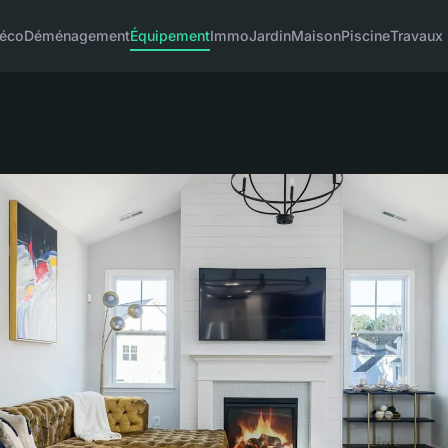
éco
Déménagement
Équipement
Immo
Jardin
Maison
Piscine
Travaux