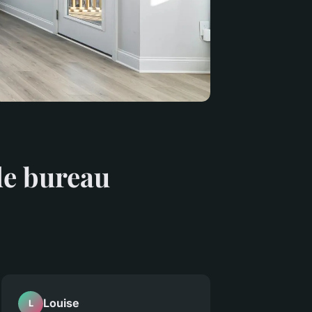
de bureau
Louise
L